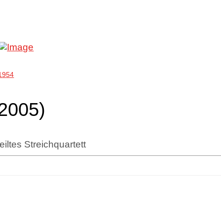
1954
(2005)
iltes Streichquartett