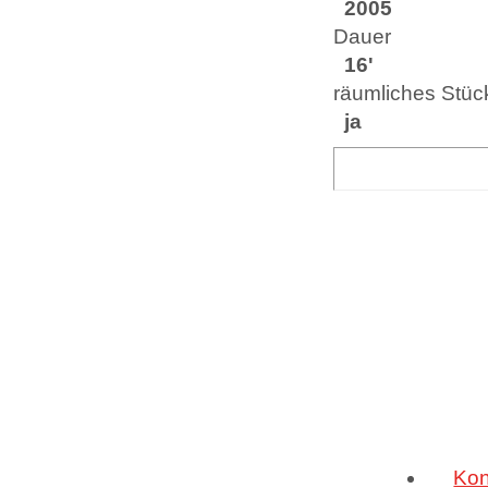
2005
Dauer
16'
räumliches Stüc
ja
Kon