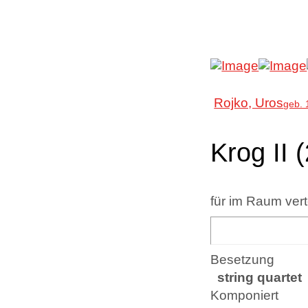
Rojko, Uros
geb. 
Krog II 
für im Raum verte
Besetzung
string quartet
Komponiert