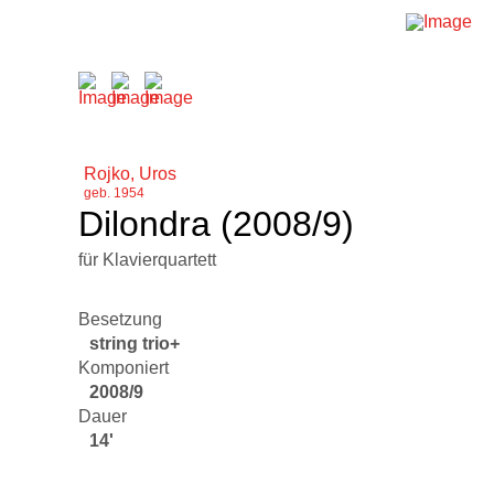
Rojko, Uros
geb. 1954
Dilondra (2008/9)
für Klavierquartett
Besetzung
string trio+
Komponiert
2008/9
Dauer
14'