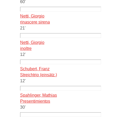
60'
Netti, Giorgio
rinascere sirena
21'
Netti, Giorgio
inoltre
12'
Schubert, Franz
Streichtrio (einsätz.)
12'
Spahlinger, Mathias
Presentimientos
30'