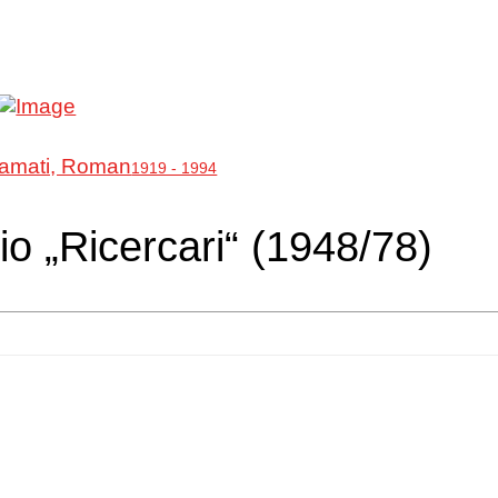
amati, Roman
1919 - 1994
rio „Ricercari“ (1948/78)