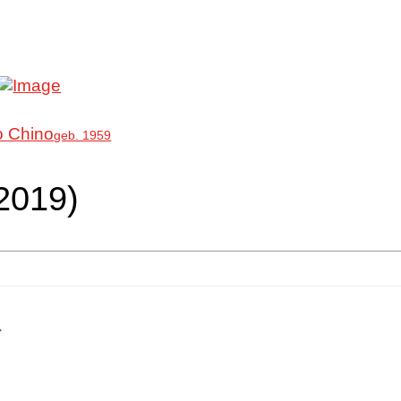
o Chino
geb. 1959
2019)
+