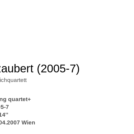
rzaubert (2005-7)
ichquartett
ing quartet+
5-7
14''
04.2007 Wien