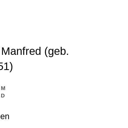
 Manfred (geb.
51)
M
D
nen