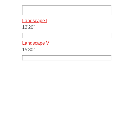
Landscape I
12'20''
Landscape V
15'30''