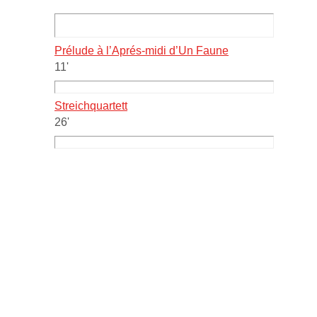
Prélude à l’Aprés-midi d’Un Faune
11'
Streichquartett
26'