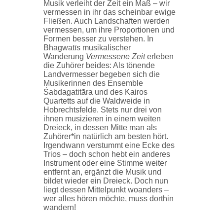
Musik verleiht der Zeit ein Maß – wir
vermessen in ihr das scheinbar ewige
Fließen. Auch Landschaften werden
vermessen, um ihre Proportionen und
Formen besser zu verstehen. In
Bhagwatīs musikalischer
Wanderung
Vermessene Zeit
erleben
die Zuhörer beides: Als tönende
Landvermesser begeben sich die
Musikerinnen des Ensemble
Śabdagatitāra und des Kairos
Quartetts auf die Waldweide in
Hobrechtsfelde. Stets nur drei von
ihnen musizieren in einem weiten
Dreieck, in dessen Mitte man als
Zuhörer*in natürlich am besten hört.
Irgendwann verstummt eine Ecke des
Trios – doch schon hebt ein anderes
Instrument oder eine Stimme weiter
entfernt an, ergänzt die Musik und
bildet wieder ein Dreieck. Doch nun
liegt dessen Mittelpunkt woanders –
wer alles hören möchte, muss dorthin
wandern!