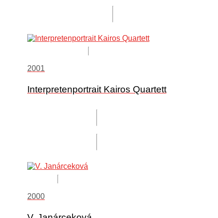
2001
Interpretenportrait Kairos Quartett
2000
V. Janárceková