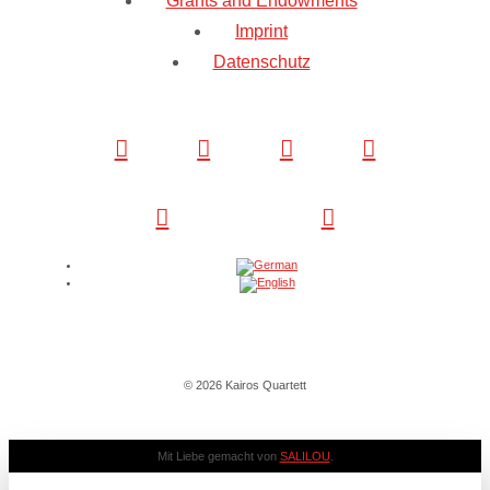
Grants and Endowments
Imprint
Datenschutz
© 2026 Kairos Quartett
Mit Liebe gemacht von
SALILOU
.