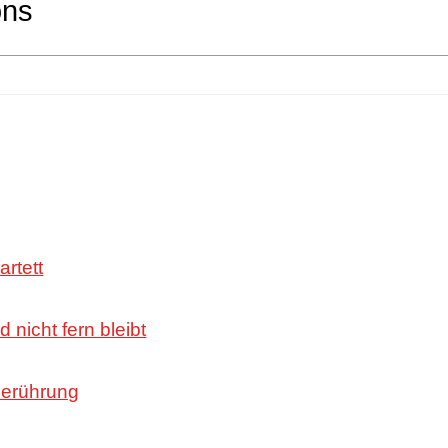
ons
artett
 nicht fern bleibt
Berührung