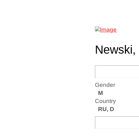
Newski, 
Gender
M
Country
RU, D