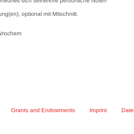
rwürfelt sich seine/ihre persönliche Noten
ng(en), optional mit Mitschnitt.
 Wrochem
Grants and Endowments
Imprint
Date