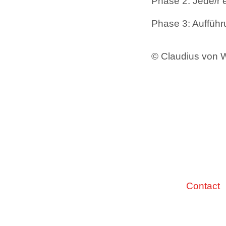
Phase 2: Jede/r e
Phase 3: Aufführu
© Claudius von
Contact