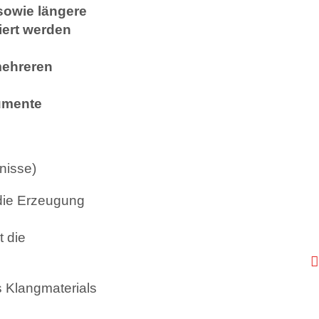
sowie längere
iert werden
 mehreren
umente
nisse)
 die Erzeugung
 die
 Klangmaterials