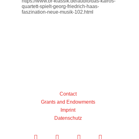
https://www.br-klassik.de/audio/das-kairos-
quartett-spielt-georg-friedrich-haas-
faszination-neue-musik-102.html
Contact
Grants and Endowments
Imprint
Datenschutz